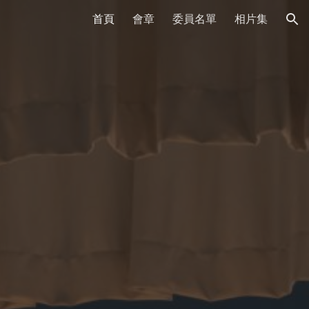
首頁
會章
委員名單
相片集
ion